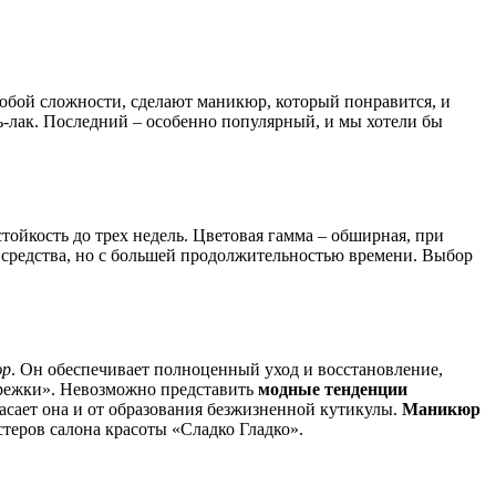
юбой сложности, сделают маникюр, который понравится, и
ь-лак. Последний – особенно популярный, и мы хотели бы
стойкость до трех недель. Цветовая гамма – обширная, при
средства, но с большей продолжительностью времени. Выбор
юр
. Он обеспечивает полноценный уход и восстановление,
арежки». Невозможно представить
модные тенденции
асает она и от образования безжизненной кутикулы.
Маникюр
стеров салона красоты «Сладко Гладко».