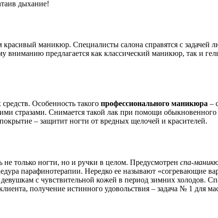
атаив дыхание!
 красивый маникюр. Специалисты салона справятся с задачей л
му вниманию предлагается как классический маникюр, так и гел
 средств. Особенность такого
профессионального маникюра
– 
ими стразами. Снимается такой лак при помощи обыкновенного 
в покрытие – защитит ногти от вредных щелочей и красителей.
 не только ногти, но и ручки в целом. Предусмотрен
спа-маник
оцедура парафинотерапии. Нередко ее называют «согревающие в
девушкам с чувствительной кожей в период зимних холодов. Сп
 клиента, получение истинного удовольствия – задача № 1 для ма