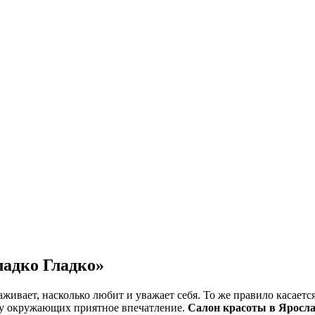
адко Гладко»
аживает, насколько любит и уважает себя. То же правило касает
ь у окружающих приятное впечатление.
Салон красоты в Яросл