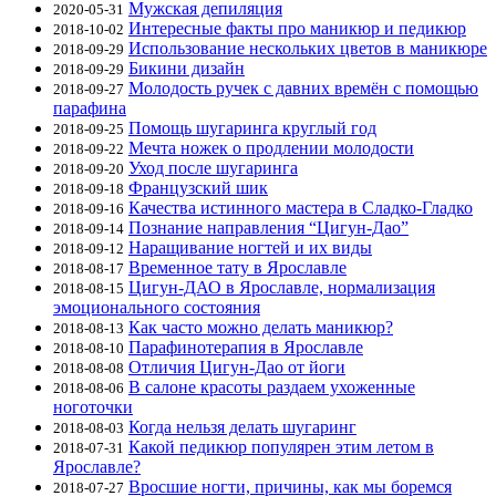
Мужская депиляция
2020-05-31
Интересные факты про маникюр и педикюр
2018-10-02
Использование нескольких цветов в маникюре
2018-09-29
Бикини дизайн
2018-09-29
Молодость ручек с давних времён с помощью
2018-09-27
парафина
Помощь шугаринга круглый год
2018-09-25
Мечта ножек о продлении молодости
2018-09-22
Уход после шугаринга
2018-09-20
Французский шик
2018-09-18
Качества истинного мастера в Сладко-Гладко
2018-09-16
Познание направления “Цигун-Дао”
2018-09-14
Наращивание ногтей и их виды
2018-09-12
Временное тату в Ярославле
2018-08-17
Цигун-ДАО в Ярославле, нормализация
2018-08-15
эмоционального состояния
Как часто можно делать маникюр?
2018-08-13
Парафинотерапия в Ярославле
2018-08-10
Отличия Цигун-Дао от йоги
2018-08-08
В салоне красоты раздаем ухоженные
2018-08-06
ноготочки
Когда нельзя делать шугаринг
2018-08-03
Какой педикюр популярен этим летом в
2018-07-31
Ярославле?
Вросшие ногти, причины, как мы боремся
2018-07-27