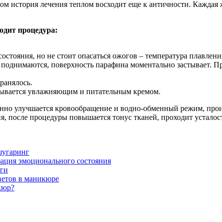
ром история лечения теплом восходит еще к античности. Каждая
одит процедура:
остояния, но не стоит опасаться ожогов – температура плавлени
поднимаются, поверхность парафина моментально застывает. Про
ранялось.
атывается увлажняющим и питательным кремом.
нно улучшается кровообращение и водно-обменный режим, проис
, после процедуры повышается тонус тканей, проходит усталос
шугаринг
ация эмоционального состояния
оги
ветов в маникюре
кюр?