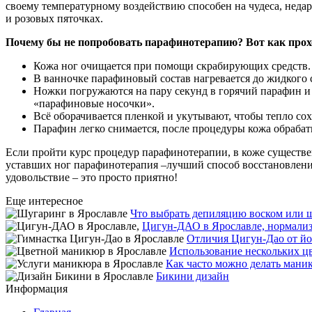
своему температурному воздействию способен на чудеса, неда
и розовых пяточках.
Почему бы не попробовать парафинотерапию? Вот как прох
Кожа ног очищается при помощи скрабирующих средств.
В ванночке парафиновый состав нагревается до жидкого с
Ножки погружаются на пару секунд в горячий парафин и 
«парафиновые носочки».
Всё оборачивается пленкой и укутывают, чтобы тепло сох
Парафин легко снимается, после процедуры кожа обраб
Если пройти курс процедур парафинотерапии, в коже существе
уставших ног парафинотерапия –лучший способ восстановления
удовольствие – это просто приятно!
Еще интересное
Что выбрать депиляцию воском или 
Цигун-ДАО в Ярославле, нормализ
Отличия Цигун-Дао от й
Использование нескольких ц
Как часто можно делать мани
Бикини дизайн
Информация