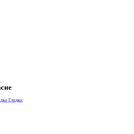
асие
дко Гладко;