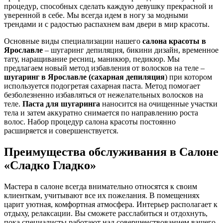
процедур, способных сделать каждую девушку прекрасной и
уверенной в себе. Мы всегда идем в ногу за модными
трендами и с радостью распахнем вам двери в мир красоты.
Основные виды специализации нашего
салона красоты в
Ярославле
– шугаринг депиляция, бикини дизайн, временное
тату, наращивание ресниц, маникюр, педикюр. Мы
предлагаем новый метод избавления от волосков на теле –
шугаринг в Ярославле (сахарная депиляция
) при котором
используется подогретая сахарная паста. Метод помогает
безболезненно избавляться от нежелательных волосков на
теле.
Паста для шугаринга
наносится на очищенные участки
тела и затем аккуратно снимается по направлению роста
волос. Набор процедур салона красоты постоянно
расширяется и совершенствуется.
Преимущества обслуживания в Салоне
«Сладко Гладко»
Мастера в салоне всегда внимательно относятся к своим
клиенткам, учитывают все их пожелания. В помещениях
царит уютная, комфортная атмосфера. Интерьер располагает к
отдыху, релаксации. Вы сможете расслабиться и отдохнуть,
пока специалисты работают над совершенствованием вашего