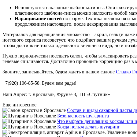
Используются накладные шаблоны-типсы. Они фиксируютс
пластикового шаблона-типса можно наложить любой матер
Наращивание ногтей
по форме. Техника несложная и зан
продолжением настоящего, после декорирования выгляди
Материалов для наращивания множество – акрил, гель (и даже
ногтевого сервиса посоветует, что подойдет вашим ручкам лу
чтобы достичь не только идеального внешнего вида, но и позаб
Нужно периодически посещать салон, чтобы замаскировать р
гелевые спиливаются. Достаточно проводить коррекцию раз в м
Звоните, записывайтесь, будем ждать в нашем салоне
Сладко Гл
⠀⠀
+7(920) 106-85-58. Будем вам рады!
⠀⠀
Наш Адрес: г. Ярославль, Фрунзе 3, ТЦ «Спутник»
Еще интересное
Состав и виды сахарной пасты д
Безопасность шугаринга
Что выбрать депиляцию воском или 
Когда нельзя делать шугаринг