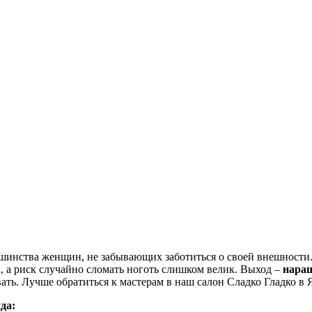
инства женщин, не забывающих заботиться о своей внешности. 
а, а риск случайно сломать ноготь слишком велик. Выход –
наращ
ть. Лучше обратиться к мастерам в наш салон Сладко Гладко в 
да: