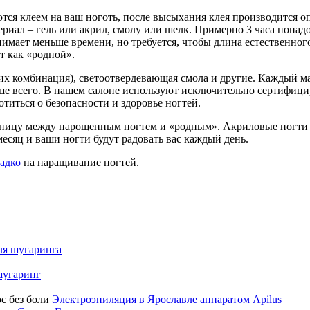
я клеем на ваш ноготь, после высыхания клея производится о
иал – гель или акрил, смолу или шелк. Примерно 3 часа понадо
имает меньше времени, но требуется, чтобы длина естественног
т как «родной».
 их комбинация), светоотвердевающая смола и другие. Каждый м
чше всего. В нашем салоне используют исключительно сертифиц
отиться о безопасности и здоровье ногтей.
азницу между нарощенным ногтем и «родным». Акриловые ногти
есяц и ваши ногти будут радовать вас каждый день.
адко
на наращивание ногтей.
ля шугаринга
шугаринг
Электроэпиляция в Ярославле аппаратом Аpilus