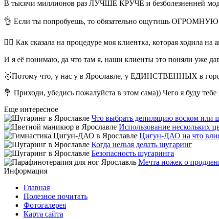
В тысячи миллионов раз ЛУЧШЕ КРУЧЕ и безболезненней модел
👌 Если ты попробуешь, то обязательно ощутишь ОГРОМНУЮ
🙋‍♀️ Как сказала на процедуре моя клиентка, которая ходила на
И я её понимаю, да что там я, наши клиенты это поняли уже да
🥇Потому что, у нас у в Ярославле, у ЕДИНСТВЕННЫХ в 
💐 Приходи, убедись пожалуйста в этом сама)) Чего я буду те
Еще интересное
Что выбрать депиляцию воском или 
Использование нескольких ц
Цигун-ДАО на что влия
Когда нельзя делать шугаринг
Безопасность шугаринга
Мечта ножек о продлен
Информация
Главная
Полезное почитать
Фотогалерея
Карта сайта